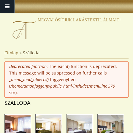
MEGVALÓSÍTJUK LAKÁSTEXTIL ÁLMAIT!
JELENLEGI HELY
Címlap
» Szálloda
HIBAÜZENET
Deprecated function
: The each() function is deprecated.
This message will be suppressed on further calls
_menu_load_objects()
függvényben
(
/home/amonfuggony/public_html/includes/menu.inc
579
sor).
SZÁLLODA