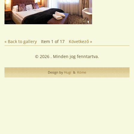
« Back to gallery
Item 1 of 17
Következő »
© 2026 . Minden jog fenntartva.
Design by
Hugi
&
Köme