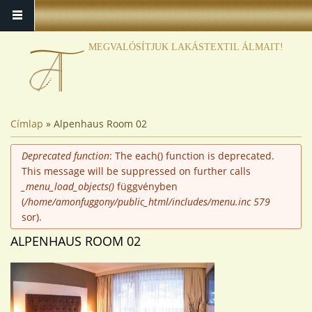
MEGVALÓSÍTJUK LAKÁSTEXTIL ÁLMAIT!
JELENLEGI HELY
Címlap
» Alpenhaus Room 02
HIBAÜZENET
Deprecated function
: The each() function is deprecated.
This message will be suppressed on further calls
_menu_load_objects()
függvényben
(
/home/amonfuggony/public_html/includes/menu.inc
579
sor).
ALPENHAUS ROOM 02