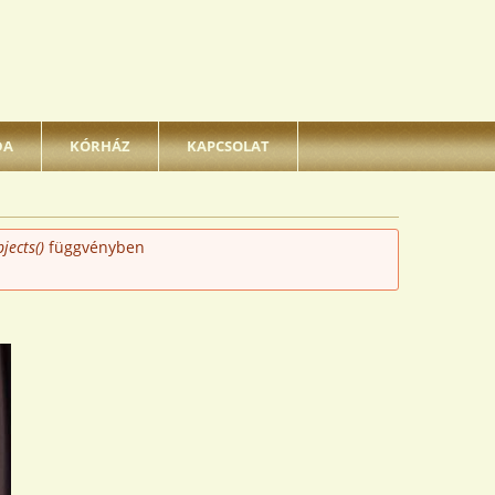
DA
KÓRHÁZ
KAPCSOLAT
jects()
függvényben