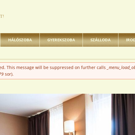
T!
HÁLÓSZOBA
GYEREKSZOBA
SZÁLLODA
IRO
ted. This message will be suppressed on further calls
_menu_load_ob
79
sor).