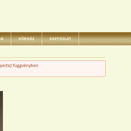
DA
KÓRHÁZ
KAPCSOLAT
jects()
függvényben