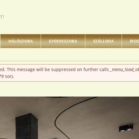
T!
HÁLÓSZOBA
GYEREKSZOBA
SZÁLLODA
IRO
ted. This message will be suppressed on further calls
_menu_load_ob
79
sor).