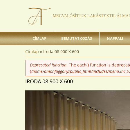
MEGVALÓSÍTJUK LAKÁSTEXTIL ÁLMAI
CÍMLAP
BEMUTATKOZÁS
NAPPALI
JELENLEGI HELY
Címlap
» Iroda 08 900 X 600
HIBAÜZENET
Deprecated function
: The each() function is depreca
(
/home/amonfuggony/public_html/includes/menu.inc
5
IRODA 08 900 X 600