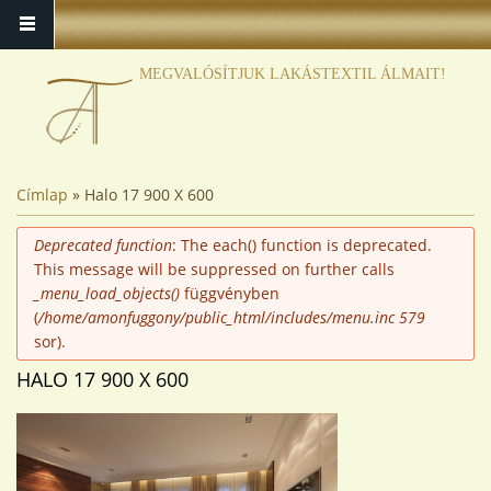
MEGVALÓSÍTJUK LAKÁSTEXTIL ÁLMAIT!
JELENLEGI HELY
Címlap
» Halo 17 900 X 600
HIBAÜZENET
Deprecated function
: The each() function is deprecated.
This message will be suppressed on further calls
_menu_load_objects()
függvényben
(
/home/amonfuggony/public_html/includes/menu.inc
579
sor).
HALO 17 900 X 600